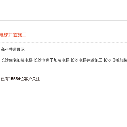
电梯井道施工
：
高科井道展示
：
长沙住宅加装电梯
长沙老房子加装电梯
长沙电梯井道施工
长沙旧楼加
：
已有
15554
位客户关注