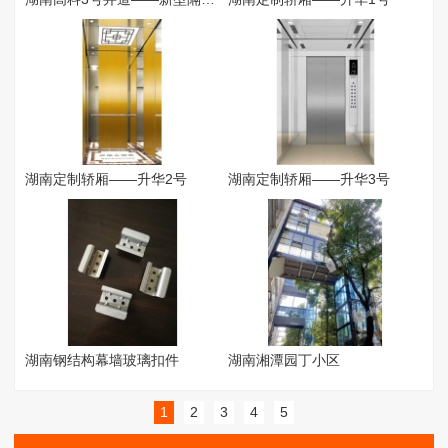
湖南定制轿厢——升华2号
湖南定制轿厢——升华3号
湖南钢结构幕墙玻璃扣件
湖南湘潭园丁小区
1
2
3
4
5