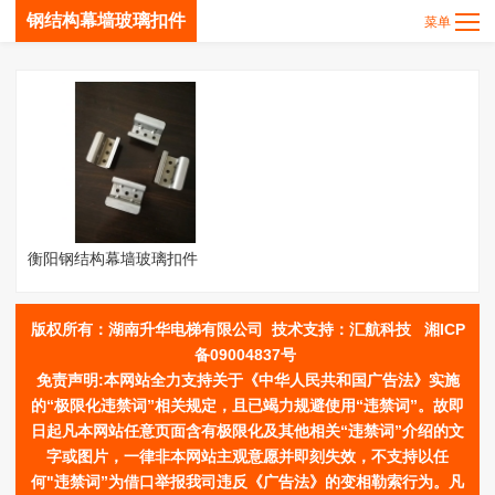
钢结构幕墙玻璃扣件
衡阳钢结构幕墙玻璃扣件
版权
所有：
湖南升华电梯有限公司
技术支持：汇航科技
湘ICP
备09004837号
免责声明:本网站全力支持关于《中华人民共和国广告法》实施
的“极限化违禁词”相关规定，且已竭力规避使用“违禁词”。故即
日起凡本网站任意页面含有极限化及其他相关“违禁词”介绍的文
字或图片，一律非本网站主观意愿并即刻失效，不支持以任
何"违禁词”为借口举报我司违反《广告法》的变相勒索行为。凡